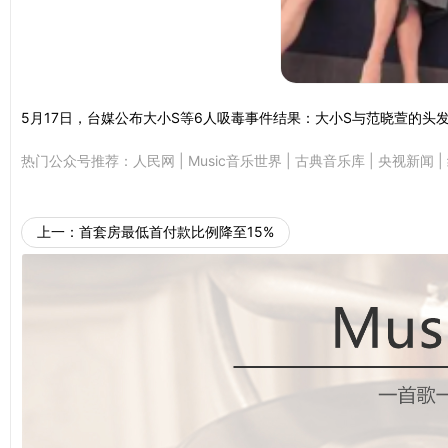
5月17日，台媒公布大小S等6人吸毒事件结果：大小S与范晓萱的
热门公众号推荐：
人民网
|
Music音乐世界
|
古典音乐库
|
央视新闻
|
上一：
首套房最低首付款比例降至15%