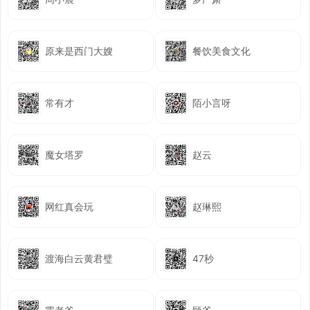
原来是西门大嫂
餐饮美食文化
常有才
陌小言呀
魔女塔罗
赵云
网红真会玩
赵琳熙
渡海白云黄君璧
47秒