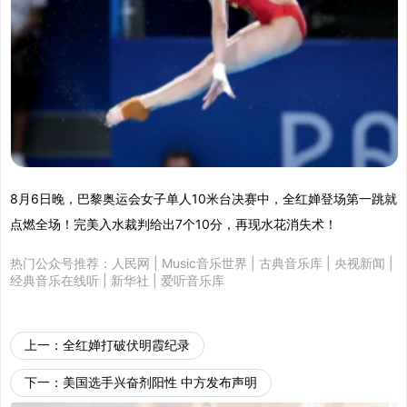
8月6日晚，巴黎奥运会女子单人10米台决赛中，全红婵登场第一跳就
点燃全场！完美入水裁判给出7个10分，再现水花消失术！
热门公众号推荐：
人民网
|
Music音乐世界
|
古典音乐库
|
央视新闻
|
经典音乐在线听
|
新华社
|
爱听音乐库
上一：
全红婵打破伏明霞纪录
下一：
美国选手兴奋剂阳性 中方发布声明