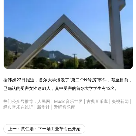
据韩媒22日报道，首尔大学爆发了“第二个N号房”事件，截至目前，
已确认的受害女性达61人，其中受害的首尔大学学生有12名。
热门公众号推荐：
人民网
|
Music音乐世界
|
古典音乐库
|
央视新闻
|
经典音乐在线听
|
新华社
|
爱听音乐库
上一：
黄仁勋：下一场工业革命已开始