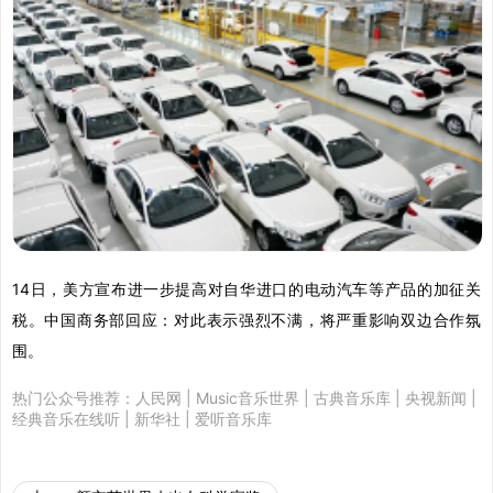
14日，美方宣布进一步提高对自华进口的电动汽车等产品的加征关
税。中国商务部回应：对此表示强烈不满，将严重影响双边合作氛
围。
热门公众号推荐：
人民网
|
Music音乐世界
|
古典音乐库
|
央视新闻
|
经典音乐在线听
|
新华社
|
爱听音乐库