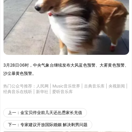
3月28日06时，中央气象台继续发布大风蓝色预警、大雾黄色预警、
沙尘暴黄色预警。
热门公众号推荐：
人民网
|
Music音乐世界
|
古典音乐库
|
央视新闻
|
经典音乐在线听
|
新华社
|
爱听音乐库
上一：
金宝贝停业前几天还怂恿家长充值
下一：
专家建议开放国际婚姻 解决剩男问题