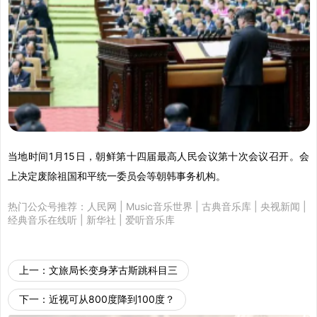
当地时间1月15日，朝鲜第十四届最高人民会议第十次会议召开。会
上决定废除祖国和平统一委员会等朝韩事务机构。
热门公众号推荐：
人民网
|
Music音乐世界
|
古典音乐库
|
央视新闻
|
经典音乐在线听
|
新华社
|
爱听音乐库
上一：
文旅局长变身茅古斯跳科目三
下一：
近视可从800度降到100度？