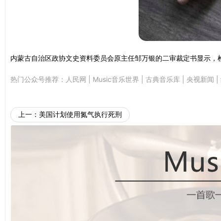
内蒙古自治区政协文史资料委员会原主任邹万银的二审裁定书显示，检
热门公众号推荐：
人民网
|
Music音乐世界
|
古典音乐库
|
央视新闻
|
上一：
美国计划使用氮气执行死刑