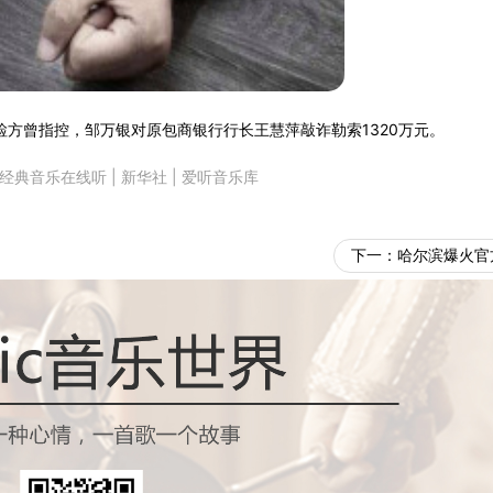
方曾指控，邹万银对原包商银行行长王慧萍敲诈勒索1320万元。
经典音乐在线听
|
新华社
|
爱听音乐库
下一：
哈尔滨爆火官