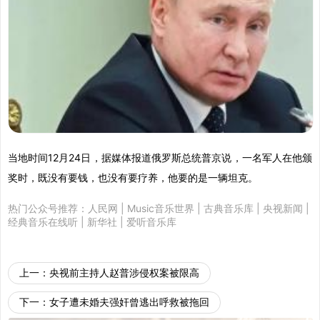
当地时间12月24日，据媒体报道俄罗斯总统普京说，一名军人在他颁
奖时，既没有要钱，也没有要疗养，他要的是一辆坦克。
热门公众号推荐：
人民网
|
Music音乐世界
|
古典音乐库
|
央视新闻
|
经典音乐在线听
|
新华社
|
爱听音乐库
上一：
央视前主持人赵普涉侵权案被限高
下一：
女子遭未婚夫强奸曾逃出呼救被拖回