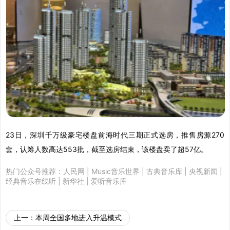
23日，深圳千万级豪宅楼盘前海时代三期正式选房，推售房源270
套，认筹人数高达553批，截至选房结束，该楼盘卖了超57亿。
热门公众号推荐：
人民网
|
Music音乐世界
|
古典音乐库
|
央视新闻
|
经典音乐在线听
|
新华社
|
爱听音乐库
上一：
本周全国多地进入升温模式