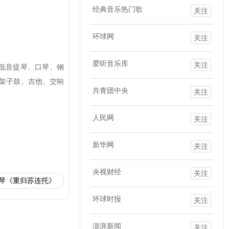
经典音乐热门歌
关注
环球网
关注
爱听音乐库
关注
低音提琴、口琴、钢
架子鼓、吉他、交响
共青团中央
关注
人民网
关注
新华网
关注
央视财经
关注
琴《重归苏连托》
环球时报
关注
澎湃新闻
关注